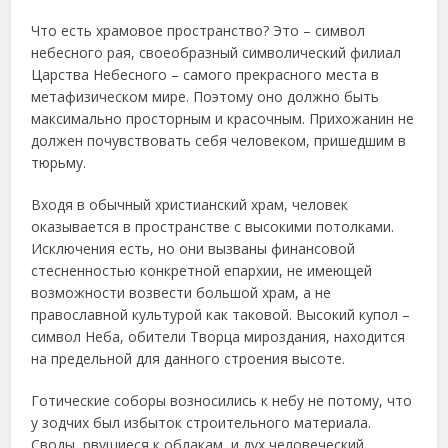
Что есть храмовое пространство? Это – символ
небесного рая, своеобразный символический филиал
Царства Небесного – самого прекрасного места в
метафизическом мире. Поэтому оно должно быть
максимально просторным и красочным. Прихожанин не
должен почувствовать себя человеком, пришедшим в
тюрьму.
Входя в обычный христианский храм, человек
оказывается в пространстве с высокими потолками.
Исключения есть, но они вызваны финансовой
стесненностью конкретной епархии, не имеющей
возможности возвести большой храм, а не
православной культурой как таковой. Высокий купол –
символ Неба, обители Творца мироздания, находится
на предельной для данного строения высоте.
Готические соборы возносились к небу не потому, что
у зодчих был избыток строительного материала.
Своды, рвущиеся к облакам, и дух человеческий