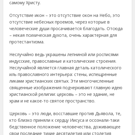
самому Христу.
Отсутствие икон – это отсутствие окон на Небо, это
отсутствие небесных проемов, через которые в
человеческие души просачивается благодать. Отсюда
– некая психическая духота, очень характерная для
протестантизма.
Неслучайно ведь украшены лепниной или росписями
индусские, православные и католические строения.
Неслучайной является главная деталь католического
иль православного интерьера: стены, испещренные
ликами христианских святых. Эти многочисленные
священные изображения подчеркивают главную идею
христианской религии: церковь – это не здание, не
храм и не какое-то святое пространство.
Церковь – это люди, восставшие против Дьявола, те,
кто близко приняли к сердцу Иисуса и осознали-таки
бедственное положение человечества, доживающее
свои последние тихие десятилетия или столетия