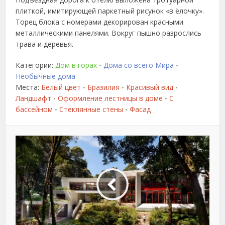
плиткой, имитирующей паркетный рисунок «в ёлочку».
Торец блока с номерами декорирован красными
металлическими панелями. Вокруг пышно разрослись
трава и деревья.
Категории:
Дом в горах
Дома со всего Мира
•
•
Необычные дома
Места:
Белый цвет
Бразилия
Красивый вид
•
•
•
Ландшафт
Оформление лестницы в доме
С
•
•
бассейном
Стеклянные стены
Фасад
•
•