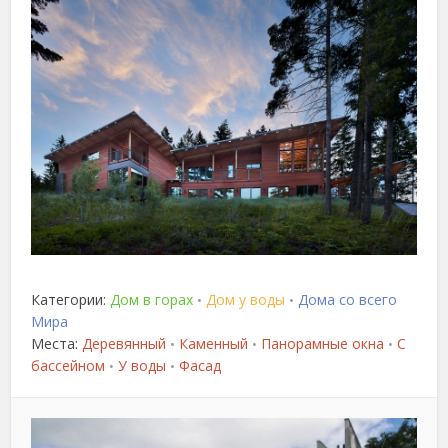
Категории:
Дом в горах
Дом у воды
Дома со всего
•
•
Мира
Места:
Деревянный
Каменный
Панорамные окна
С
•
•
•
бассейном
У воды
Фасад
•
•