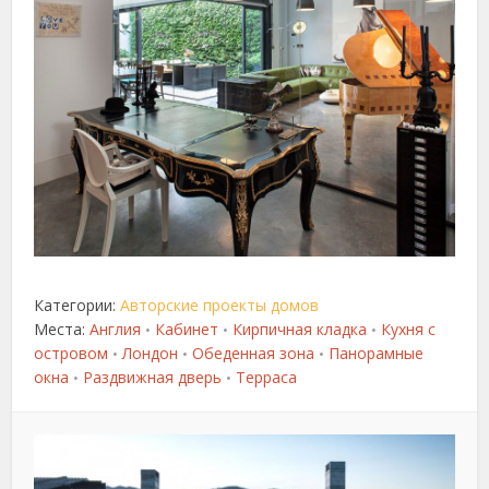
Категории:
Авторские проекты домов
Места:
Англия
Кабинет
Кирпичная кладка
Кухня с
•
•
•
островом
Лондон
Обеденная зона
Панорамные
•
•
•
окна
Раздвижная дверь
Терраса
•
•