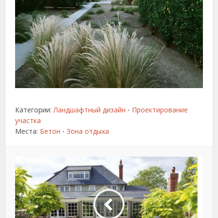
Категории:
Ландшафтный дизайн
Проектирование
•
участка
Места:
Бетон
Зона отдыха
•