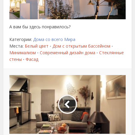
А вам бы здесь понравилось?
Категории:
Дома со всего Мира
Места:
Белый цвет
Дом с открытым бассейном
•
•
Минимализм
Современный дизайн дома
Стеклянные
•
•
стены
Фасад
•