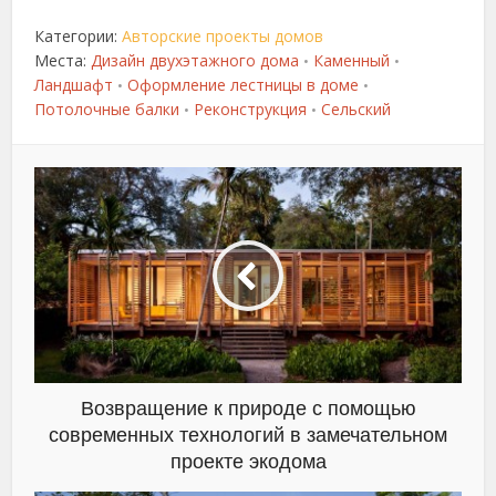
Категории:
Авторские проекты домов
Места:
Дизайн двухэтажного дома
Каменный
•
•
Ландшафт
Оформление лестницы в доме
•
•
Потолочные балки
Реконструкция
Сельский
•
•
Возвращение к природе с помощью
современных технологий в замечательном
проекте экодома