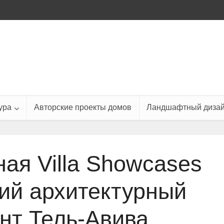
ура
Авторские проекты домов
Ландшафтный диза
ая Villa Showcases
ий архитектурный
нт Тель-Авива