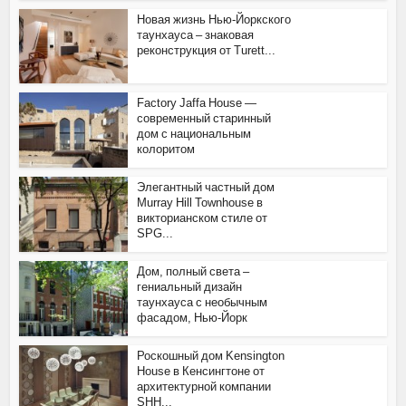
Новая жизнь Нью-Йоркского
таунхауса – знаковая
реконструкция от Turett...
Factory Jaffa House —
современный старинный
дом с национальным
колоритом
Элегантный частный дом
Murray Hill Townhouse в
викторианском стиле от
SPG...
Дом, полный света –
гениальный дизайн
таунхауса с необычным
фасадом, Нью-Йорк
Роскошный дом Kensington
House в Кенсингтоне от
архитектурной компании
SHH...