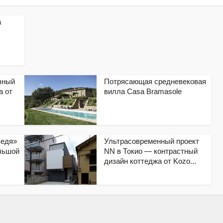
а
чный
Потрясающая средневековая
а от
вилла Casa Bramasole
ведя»
Ультрасовременный проект
ольшой
NN в Токио — контрастный
дизайн коттеджа от Kozo...