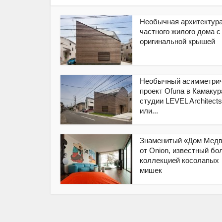
Необычная архитектур
частного жилого дома с
оригинальной крышей
Необычный асимметри
проект Ofuna в Камакур
студии LEVEL Architects
или...
Знаменитый «Дом Мед
от Onion, известный б
коллекцией косолапых
мишек