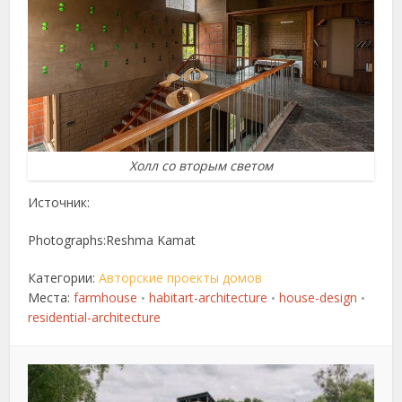
Холл со вторым светом
Источник:
Photographs:Reshma Kamat
Категории:
Авторские проекты домов
Места:
farmhouse
habitart-architecture
house-design
•
•
•
residential-architecture