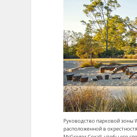
Руководство парковой зоны We
расположенной в окрестностя
McGregor Coxall, чтобы его 