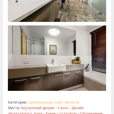
Категории:
Оригинальные лофт-проекты
Места:
Внутренний дворик
Газон
Дизайн
•
•
двухэтажного дома
Кухня с островом
Оформление
•
•