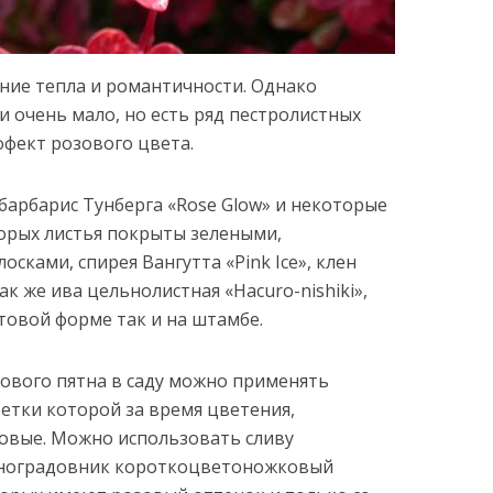
ние тепла и романтичности. Однако
и очень мало, но есть ряд пестролистных
ффект розового цвета.
барбарис Тунберга «Rose Glow» и некоторые
торых листья покрыты зелеными,
сками, спирея Вангутта «Pink Ice», клен
ак же ива цельнолистная «Насuro-nishiki»,
товой форме так и на штамбе.
тового пятна в саду можно применять
ветки которой за время цветения,
о­вые. Можно использовать сливу
виноградовник короткоцветоножковый