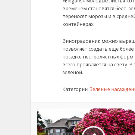
«Elegans» молодые листья ко
временем становятся бело-зе
переносят морозы и в средне
контейнерах.
Виноградовник можно выращи
позволяет создать еще боле
посадке пестролистных форм 
всего проявляется на свету. В
зеленой.
Категории:
Зеленые насажден