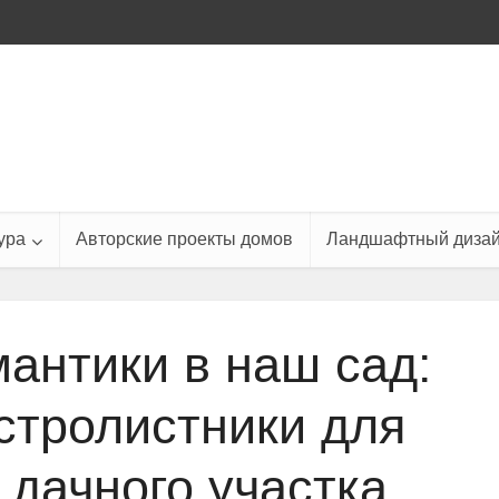
ура
Авторские проекты домов
Ландшафтный диза
антики в наш сад:
стролистники для
 дачного участка