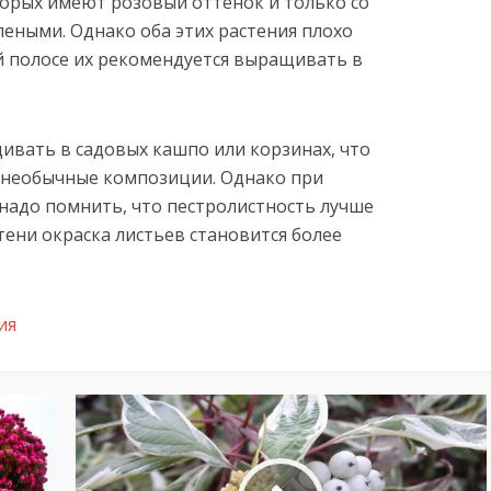
торых имеют розовый оттенок и только со
леными. Однако оба этих растения плохо
й полосе их рекомендуется выращивать в
вать в садовых кашпо или корзинах, что
е необычные композиции. Однако при
надо помнить, что пестролистность лучше
 тени окраска листьев становится более
ия