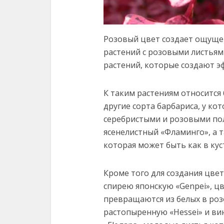
Розовый цвет создает ощуще
растений с розовыми листьям
растений, которые создают э
К таким растениям относится 
другие сорта барбариса, у ко
серебристыми и розовыми поло
ясенелистный «Фламинго», а т
которая может быть как в кус
Кроме того для создания цве
спирею японскую «Genpei», ц
превращаются из белых в роз
растопырен­ную «Hessei» и 