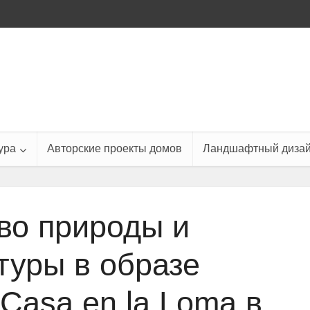
ура
Авторские проекты домов
Ландшафтный диза
во природы и
туры в образе
Casa en la Loma в