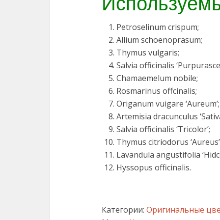
Используемы
Petroselinum crispum;
Allium schoenoprasum;
Thymus vulgaris;
Salvia officinalis ‘Purpurasce
Chamaemelum nobile;
Rosmarinus offcinalis;
Origanum vuigare ‘Aureum’;
Artemisia dracunculus ‘Sativa
Salvia officinalis ‘Tricolor’;
Thymus citriodorus ‘Aureus’
Lavandula angustifolia ‘Hidc
Hyssopus officinalis.
Категории:
Оригинальные цв