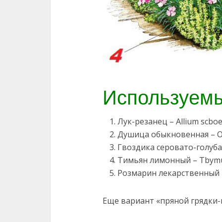
Используемы
Лук-резанец – Allium scb
Душица обыкновенная – O
Гвоздика серовато-голубая
Тимьян лимонный – Tbymus
Розмарин лекарственный – 
Еще вариант «пряной грядки