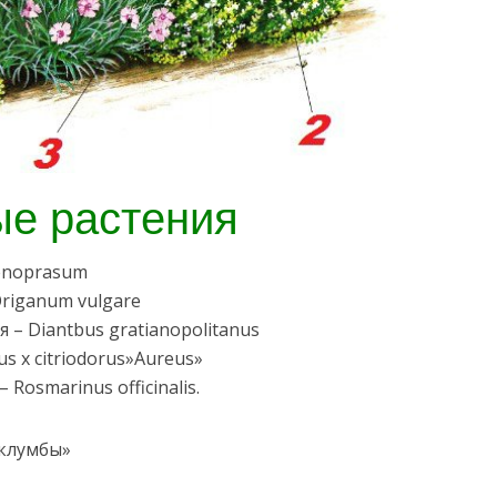
е растения
oenoprasum
riganum vulgare
 – Diantbus gratianopolitanus
 x citriodorus»Aureus»
Rosmarinus officinalis.
-клумбы»