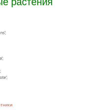
е растения
ns’;
’;
;
ote’;
етники