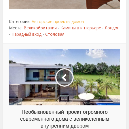
Категории:
Авторские проекты домов
Места:
Великобритания
Камины в интерьере
Лондон
•
•
Парадный вход
Столовая
•
•
Необыкновенный проект огромного
современного дома с великолепным
внутренним двором