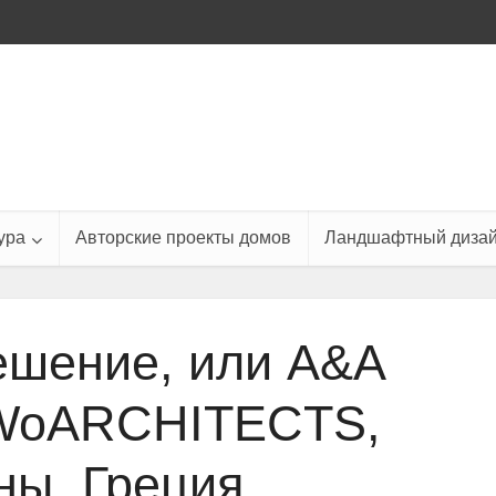
ура
Авторские проекты домов
Ландшафтный диза
ешение, или A&A
 WoARCHITECTS,
ы, Греция