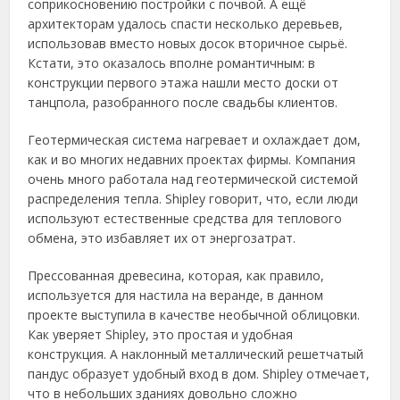
соприкосновению постройки с почвой. А ещё
архитекторам удалось спасти несколько деревьев,
использовав вместо новых досок вторичное сырьё.
Кстати, это оказалось вполне романтичным: в
конструкции первого этажа нашли место доски от
танцпола, разобранного после свадьбы клиентов.
Геотермическая система нагревает и охлаждает дом,
как и во многих недавних проектах фирмы. Компания
очень много работала над геотермической системой
распределения тепла. Shipley говорит, что, если люди
используют естественные средства для теплового
обмена, это избавляет их от энергозатрат.
Прессованная древесина, которая, как правило,
используется для настила на веранде, в данном
проекте выступила в качестве необычной облицовки.
Как уверяет Shipley, это простая и удобная
конструкция. А наклонный металлический решетчатый
пандус образует удобный вход в дом. Shipley отмечает,
что в небольших зданиях довольно сложно