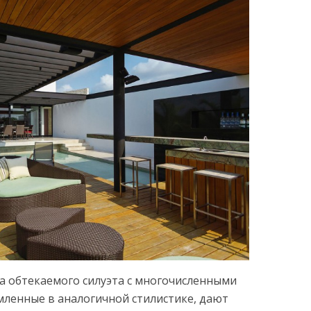
а обтекаемого силуэта с многочисленными
ленные в аналогичной стилистике, дают