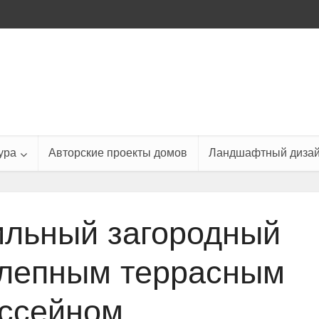
ура
Авторские проекты домов
Ландшафтный диза
ильный загородный
олепным террасным
ссейном