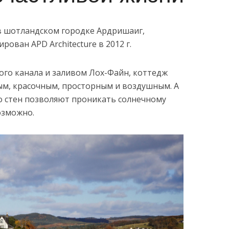
в шотландском городке Ардришаиг,
ован APD Architecture в 2012 г.
го канала и заливом Лох-Файн, коттедж
лым, красочным, просторным и воздушным. А
о стен позволяют проникать солнечному
возможно.