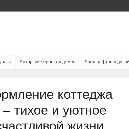
ура
Авторские проекты домов
Ландшафтный диза
рмление коттеджа
g – тихое и уютное
счастливой жизни