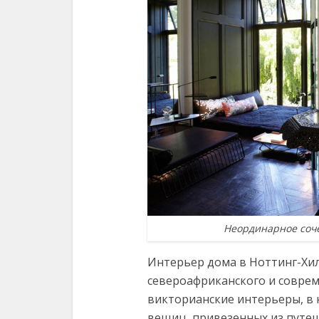
Неординарное соче
Интерьер дома в Ноттинг-Хил
североафриканского и соврем
викторианские интерьеры, в
вещиц, привезенных из путеш