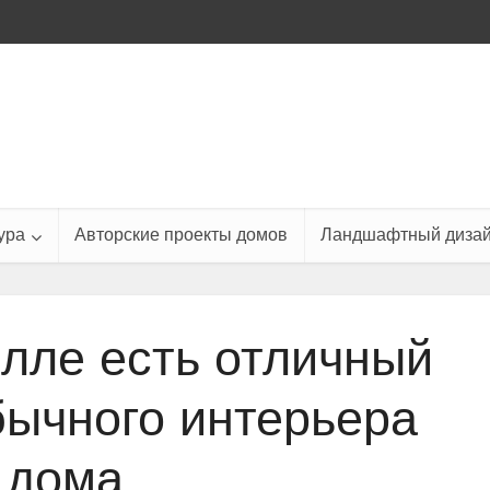
ура
Авторские проекты домов
Ландшафтный диза
илле есть отличный
ычного интерьера
дома