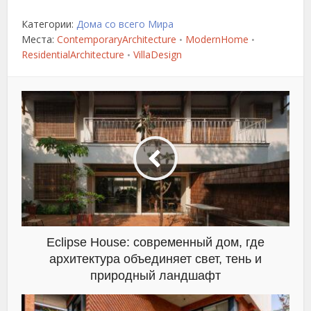
Категории:
Дома со всего Мира
Места:
ContemporaryArchitecture
ModernHome
•
•
ResidentialArchitecture
VillaDesign
•
Eclipse House: современный дом, где
архитектура объединяет свет, тень и
природный ландшафт