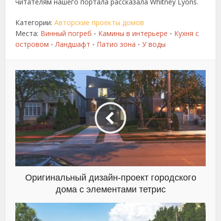
читателям нашего портала рассказала Whitney Lyons.
Категории:
Авторские проекты домов
Места:
Винный погреб
Камины в интерьере
Кухня с
•
•
островом
Ландшафт
Патио зона
У воды
•
•
•
Оригинальный дизайн-проект городского
дома с элементами тетрис