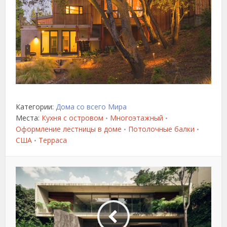
Категории:
Дома со всего Мира
Места:
Кухня с островом
Многоэтажный
•
•
Оформление лестницы в доме
Потолочные балки
•
•
США
Терраса
•