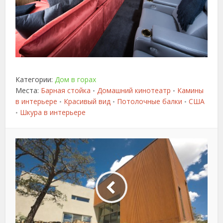
Категории:
Дом в горах
Места:
Барная стойка
Домашний кинотеатр
Камины
•
•
в интерьере
Красивый вид
Потолочные балки
США
•
•
•
Шкура в интерьере
•