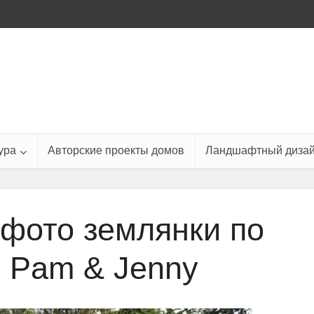
ура
Авторские проекты домов
Ландшафтный диза
 фото землянки по
у Pam & Jenny