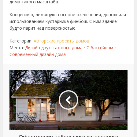
дома такого масштаба.
Концепцию, лежащую в основе озеленения, дополнили
использованием кустарника финбош. С ним здание
будто парит над поверхностью.
Категории:
Авторские проекты домов
Места:
Дизайн двухэтажного дома
С бассейном
•
•
Современный дизайн дома
Оформление небольшого загородного