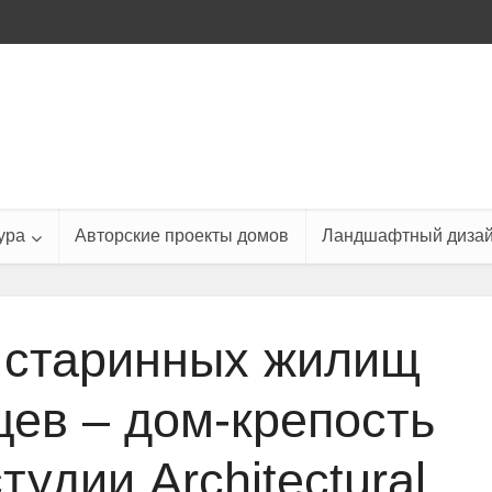
ура
Авторские проекты домов
Ландшафтный диза
 старинных жилищ
цев – дом-крепость
тудии Architectural