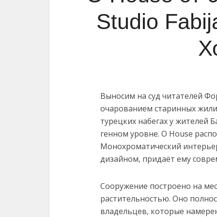
Studio Fabij
Х
Выносим на суд читателей Фо
очарованием старинных жили
турецких набегах у жителей Б
генном уровне. O House распо
Монохроматический интерье
дизайном, придаёт ему совре
Сооружение построено на мес
растительностью. Оно полно
владельцев, которые намере