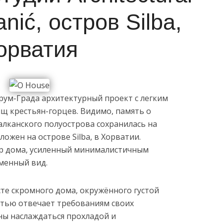
anić, остров Silba,
орватия
рум-Града архитектурный проект с легким
щ крестьян-горцев. Видимо, память о
алканского полуострова сохранилась на
ложен на острове Silba, в Хорватии.
р дома, усиленный минималистичным
менный вид.
те скромного дома, окружённого густой
стью отвечает требованиям своих
ны наслаждаться прохладой и