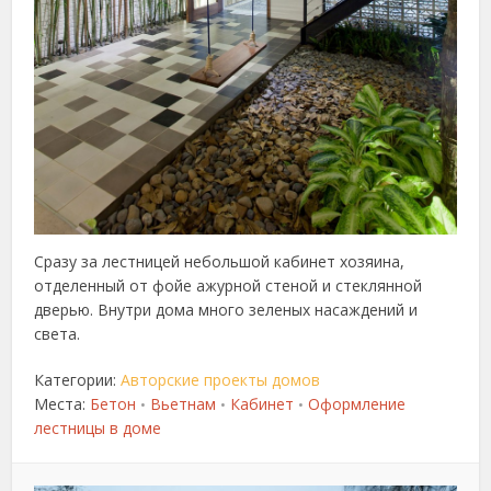
Сразу за лестницей небольшой кабинет хозяина,
отделенный от фойе ажурной стеной и стеклянной
дверью. Внутри дома много зеленых насаждений и
света.
Категории:
Авторские проекты домов
Места:
Бетон
Вьетнам
Кабинет
Оформление
•
•
•
лестницы в доме