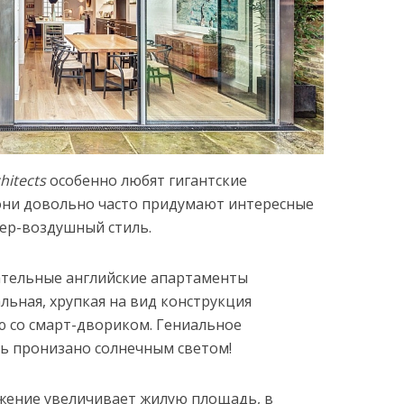
hitects
особенно любят гигантские
 они довольно часто придумают интересные
ер-воздушный стиль.
ательные английские апартаменты
альная, хрупкая на вид конструкция
ю со смарт-двориком. Гениальное
ь пронизано солнечным светом!
жение увеличивает жилую площадь, в