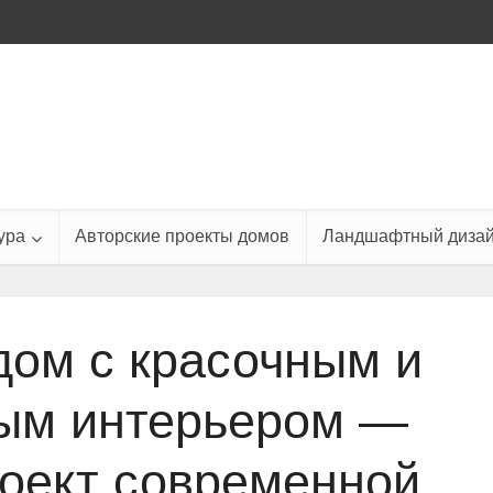
ура
Авторские проекты домов
Ландшафтный диза
дом с красочным и
ым интерьером —
оект современной