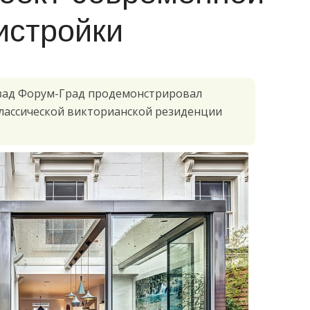
истройки
азад Форум-Град продемонстрировал
лассической викторианской резиденции