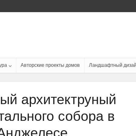
ура
Авторские проекты домов
Ландшафтный диза
ый архитектруный
тального собора в
Анджелесе