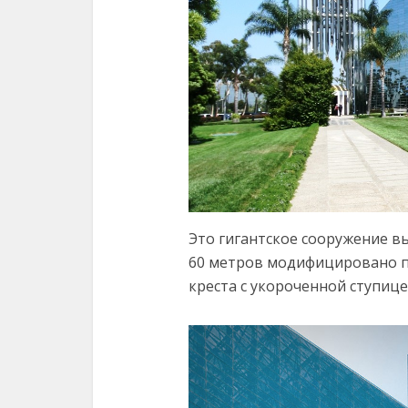
Это гигантское сооружение в
60 метров модифицировано п
креста с укороченной ступиц