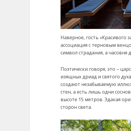
Наверное, гость «Красивого з
ассоциация с терновым венцо
символ страдания, а часовня 
Поэтически говоря, это – цар
изящных дриад и святого духа
создают незабываемую иллюз
стен, а есть лишь одни сосн
высоте 15 метров. Эдакая ори
сторон света.