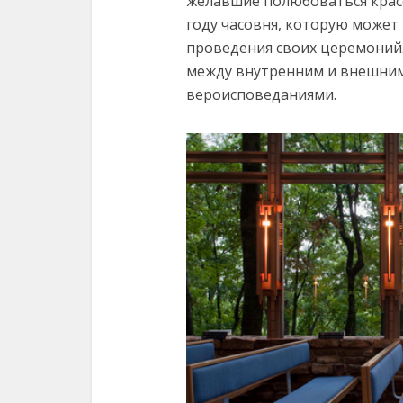
желавшие полюбоваться красо
году часовня, которую может
проведения своих церемоний.
между внутренним и внешним
вероисповеданиями.