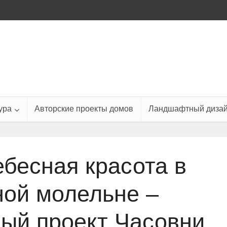
ура
Авторские проекты домов
Ландшафтный диза
ебесная красота в
ой молельне –
ый проект Часовни