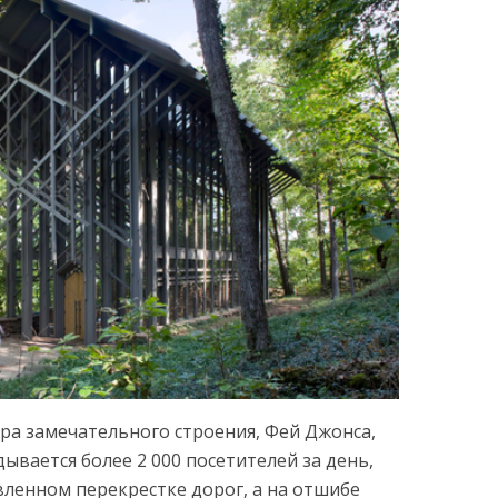
а замечательного строения, Фей Джонса,
ывается более 2 000 посетителей за день,
вленном перекрестке дорог, а на отшибе