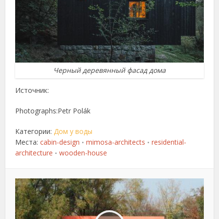
Черный деревянный фасад дома
Источник:
Photographs:Petr Polák
Категории:
Дом у воды
Места:
cabin-design
mimosa-architects
residential-
•
•
architecture
wooden-house
•